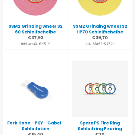
SSM2 Grinding wheel S2
SSM2 Grinding wheel S2
60 Schleifscheibe
HP70 Schleifscheibe
Normaler
Normaler
€37,93
€39,70
Preis
Preis
inkl. MwSt. €45,14
inkl. MwSt. €47,24
Fork Hone - PKY - Gabel-
Sparx PS Fire Ring
Schleifstein
Schleifring Firering
Normaler
Normaler
€15,40
€70