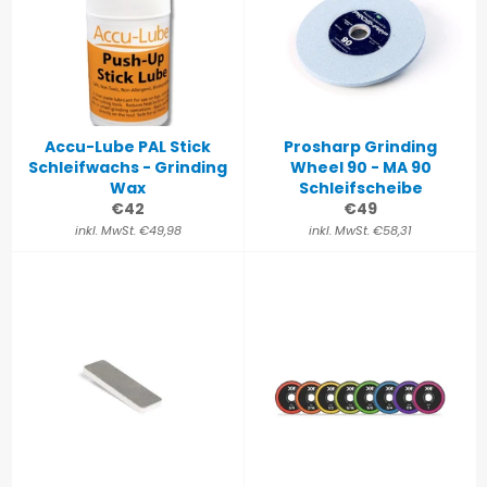
Accu-Lube PAL Stick
Prosharp Grinding
Schleifwachs - Grinding
Wheel 90 - MA 90
Wax
Schleifscheibe
Normaler
Normaler
€42
€49
Preis
Preis
inkl. MwSt. €49,98
inkl. MwSt. €58,31