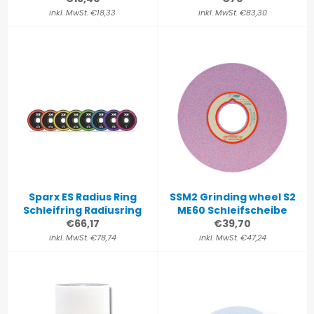
Preis
Preis
inkl. MwSt. €18,33
inkl. MwSt. €83,30
Sparx ES Radius Ring
SSM2 Grinding wheel S2
Schleifring Radiusring
ME60 Schleifscheibe
Normaler
Normaler
€66,17
€39,70
Preis
Preis
inkl. MwSt. €78,74
inkl. MwSt. €47,24