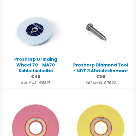
Prosharp Grinding
Wheel 70 - MA70
Prosharp Diamond Tool
Schleifscheibe
- NDT 3 Abrichtdiamant
Normaler
Normaler
€49
€98
Preis
Preis
inkl. MwSt. €58,31
inkl. MwSt. €116,62