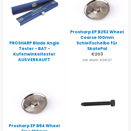
Prosharp EP B252 Wheel
Coarse 100mm
PROSHARP Blade Angle
Schleifscheibe für
Tester - BAT -
SkatePal
Normaler
Kufenwinkeltester
€203
Preis
AUSVERKAUFT
inkl. MwSt. €241,57
Prosharp EP B64 Wheel