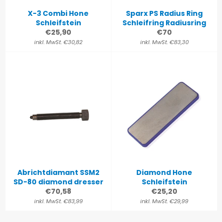
X-3 Combi Hone
Sparx PS Radius Ring
Schleifstein
Schleifring Radiusring
Normaler
Normaler
€25,90
€70
Preis
Preis
inkl. MwSt. €30,82
inkl. MwSt. €83,30
Abrichtdiamant SSM2
Diamond Hone
SD-80 diamond dresser
Schleifstein
Normaler
Normaler
€70,58
€25,20
Preis
Preis
inkl. MwSt. €83,99
inkl. MwSt. €29,99