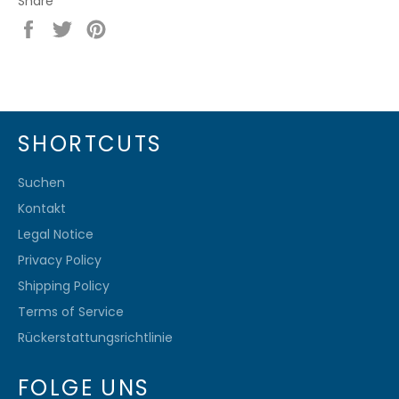
Share
Share
Tweet
Pin
on
on
on
Facebook
Twitter
Pinterest
SHORTCUTS
Suchen
Kontakt
Legal Notice
Privacy Policy
Shipping Policy
Terms of Service
Rückerstattungsrichtlinie
FOLGE UNS