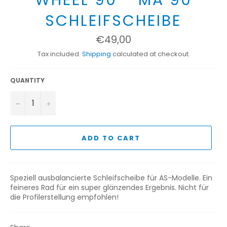
SCHLEIFSCHEIBE
Regular
€49,00
price
Tax included.
Shipping
calculated at checkout.
QUANTITY
−
+
ADD TO CART
Speziell ausbalancierte Schleifscheibe für AS-Modelle. Ein
feineres Rad für ein super glänzendes Ergebnis. Nicht für
die Profilerstellung empfohlen!